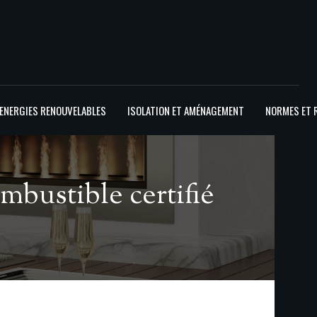
ENERGIES RENOUVELABLES
ISOLATION ET AMÉNAGEMENT
NORMES ET 
bustible certifié