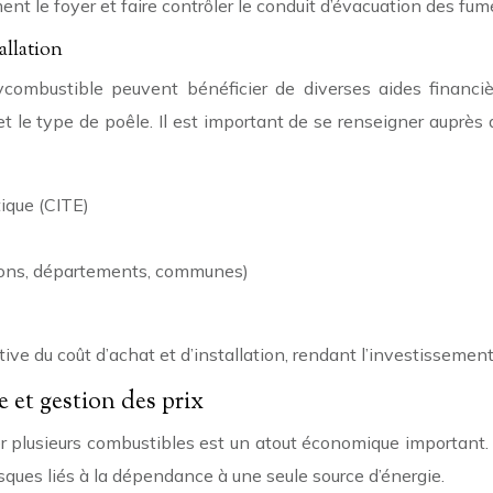
ent le foyer et faire contrôler le conduit d’évacuation des fu
allation
polycombustible peuvent bénéficier de diverses aides finan
r et le type de poêle. Il est important de se renseigner aupr
tique (CITE)
régions, départements, communes)
ive du coût d’achat et d’installation, rendant l’investissement
e et gestion des prix
iliser plusieurs combustibles est un atout économique important
isques liés à la dépendance à une seule source d’énergie.