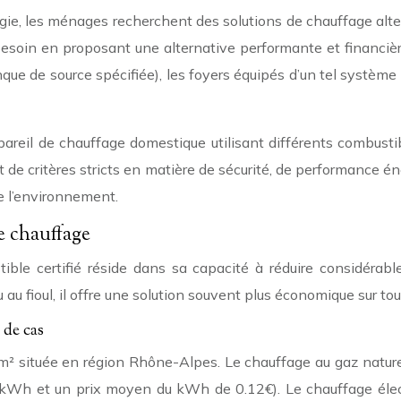
rgie, les ménages recherchent des solutions de chauffage alt
 besoin en proposant une alternative performante et financi
anque de source spécifiée), les foyers équipés d’un tel syst
areil de chauffage domestique utilisant différents combustibl
ct de critères stricts en matière de sécurité, de performance é
e l’environnement.
e chauffage
tible certifié réside dans sa capacité à réduire considérab
 au fioul, il offre une solution souvent plus économique sur tout
 de cas
² située en région Rhône-Alpes. Le chauffage au gaz nature
h et un prix moyen du kWh de 0.12€). Le chauffage élect