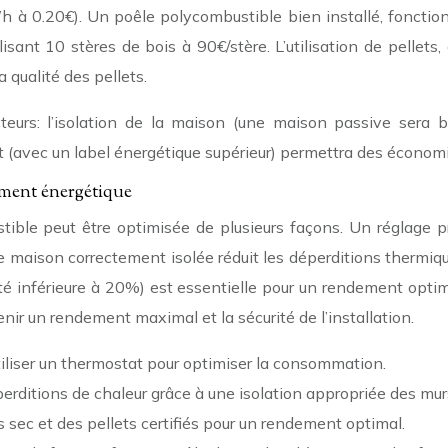
 à 0.20€). Un poêle polycombustible bien installé, fonction
sant 10 stères de bois à 90€/stère. L’utilisation de pellets,
 qualité des pellets.
teurs: l’isolation de la maison (une maison passive sera b
nt (avec un label énergétique supérieur) permettra des économ
ment énergétique
stible peut être optimisée de plusieurs façons. Un réglage
ne maison correctement isolée réduit les déperditions therm
dité inférieure à 20%) est essentielle pour un rendement optim
enir un rendement maximal et la sécurité de l’installation.
iliser un thermostat pour optimiser la consommation.
erditions de chaleur grâce à une isolation appropriée des murs,
s sec et des pellets certifiés pour un rendement optimal.