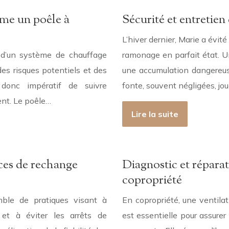
ême un poêle à
Sécurité et entretie
L’hiver dernier, Marie a évi
on d’un système de chauffage
ramonage en parfait état. U
s risques potentiels et des
une accumulation dangereu
donc impératif de suivre
fonte, souvent négligées, jo
ent. Le poêle…
Lire la suite
ces de rechange
Diagnostic et répar
copropriété
ble de pratiques visant à
En copropriété, une ventil
et à éviter les arrêts de
est essentielle pour assurer l