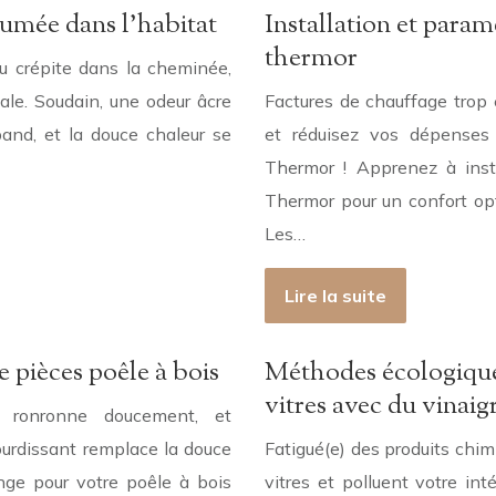
umée dans l’habitat
Installation et param
thermor
eu crépite dans la cheminée,
ale. Soudain, une odeur âcre
Factures de chauffage trop 
and, et la douce chaleur se
et réduisez vos dépenses 
Thermor ! Apprenez à insta
Thermor pour un confort opt
Les…
Lire la suite
 pièces poêle à bois
Méthodes écologique
vitres avec du vinaig
u ronronne doucement, et
urdissant remplace la douce
Fatigué(e) des produits chimi
nge pour votre poêle à bois
vitres et polluent votre in