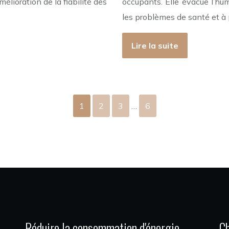
mélioration de la fiabilité des
occupants. Elle évacue l’hum
les problèmes de santé et à 
Lire la suite
1
2
3
…
6
Réduire la consommation d'énergie
Ch