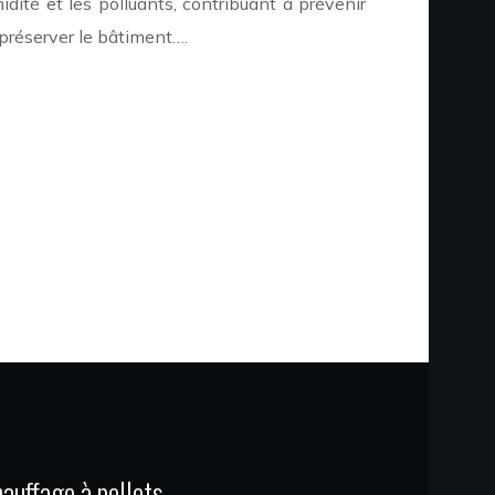
idité et les polluants, contribuant à prévenir
préserver le bâtiment….
auffage à pellets